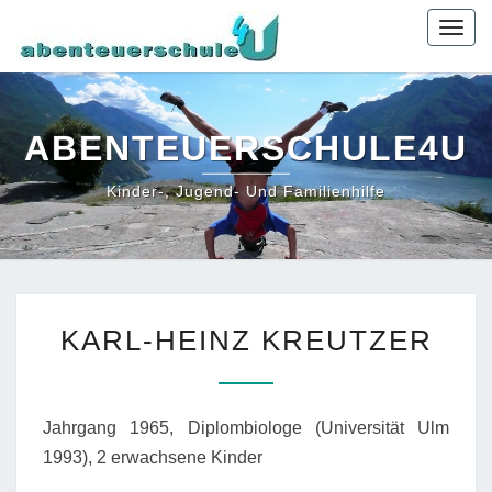
Togg
navig
ABENTEUERSCHULE4U
Kinder-, Jugend- Und Familienhilfe
KARL-
KARL-HEINZ KREUTZER
HEINZ
KREUTZER
Jahrgang 1965, Diplombiologe (Universität Ulm
1993), 2 erwachsene Kinder