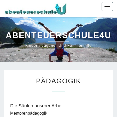
Togg
navig
ABENTEUERSCHULE4U
Kinder-, Jugend- Und Familienhilfe
PÄDAGOGIK
PÄDAGOGIK
Die Säulen unserer Arbeit
Mentorenpädagogik