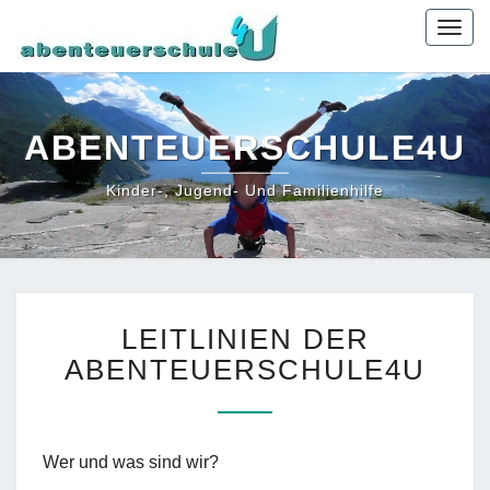
Togg
navig
ABENTEUERSCHULE4U
Kinder-, Jugend- Und Familienhilfe
LEITLINIEN
LEITLINIEN DER
DER
ABENTEUERSCHULE4U
ABENTEUERSCHULE4U
Wer und was sind wir?